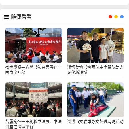
随便看看
盛世墨缘—齐邕书法名家展在广
淄博美协书协两位主席带队助力
西南宁开幕
文化新淄博
苦履宽怀一王树秋书法展、书法
淄博市文联举办文艺进消防活动
讲座在淄博举行