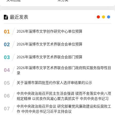
最近发表
01
2026年淄博市文学创作研究中心单位预算
02
2026年淄博市文学艺术界联合会单位预算
03
2026年淄博市文学艺术界联合会部门预算
2026年淄博市文学艺术界联合会部门政府购买服务指导性目
04
录
05
关于淄博市第四批签约作家人选评审结果的公示
中共中央政治局召开民主生活会强调 锲而不舍落实中央八项
06
规定精神 以优良作风凝心聚力真抓实干 中共中央总书记习
近平主持会议并发表重要讲话
中共中央政治局召开会议 研究部署党风廉政建设和反腐败工
07
作 中共中央总书记习近平主持会议