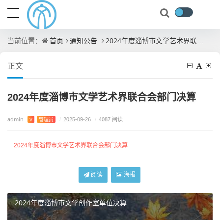
首页
通知公告
2024年度淄博市文学艺术界联合会部门决算
当前位置：
正文
2024年度淄博市文学艺术界联合会部门决算
admin
V
管理员
/
2025-09-26
/
4087 阅读
2024年度淄博市文学艺术界联合会部门决算
阅读
海报
2024年度淄博市文学创作室单位决算