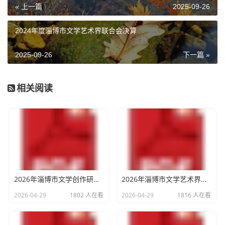
« 上一篇
2025-09-26
2024年度淄博市文学艺术界联合会决算
2025-09-26
下一篇 »
相关阅读
2026年淄博市文学创作研究中心单位预算
2026年淄博市文学艺术界联合会单位预算
2026-04-29
1802 人在看
2026-04-29
1816 人在看